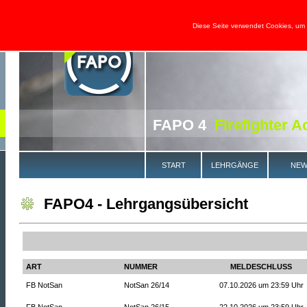
Diese Seite verwendet Cookies, um
FAPO 4
Firefighter A
START
LEHRGÄNGE
NEW
FAPO4 - Lehrgangsübersicht
ART
NUMMER
MELDESCHLUSS
FB NotSan
NotSan 26/14
07.10.2026 um 23:59 Uhr
FB NotSan
NotSan 26/15
22.10.2026 um 23:59 Uhr